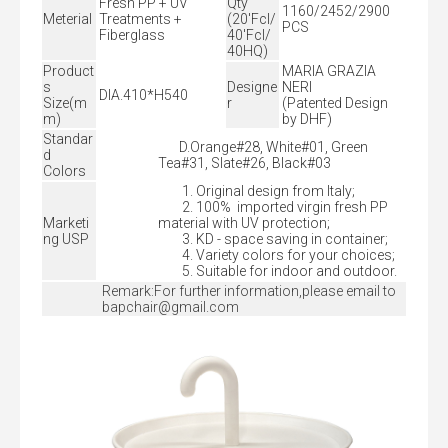
Fresh PP + UV
Qty
1160/2452/2900
Meterial
Treatments +
(20'Fcl/
PCS
Fiberglass
40'Fcl/
40HQ)
Product
MARIA GRAZIA
s
Designe
NERI
DIA.410*H540
Size(m
r
(Patented Design
m)
by DHF)
Standar
D.Orange#28, White#01, Green
d
Tea#31, Slate#26, Black#03
Colors
1. Original design from Italy;
2. 100% imported virgin fresh PP
Marketi
material with UV protection;
ng USP
3. KD - space saving in container;
4. Variety colors for your choices;
5. Suitable for indoor and outdoor.
Remark:For further information,please email to
bapchair@gmail.com