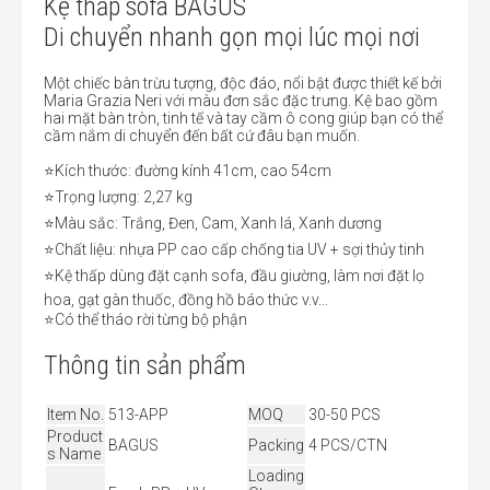
Kệ thấp sofa BAGUS
Di chuyển nhanh gọn mọi lúc mọi nơi
Một chiếc bàn trừu tượng, độc đáo, nổi bật được thiết kế bởi
Maria Grazia Neri với màu đơn sắc đặc trưng. Kệ bao gồm
hai mặt bàn tròn, tinh tế và tay cầm ô cong giúp bạn có thể
cầm nắm di chuyển đến bất cứ đâu bạn muốn.
⭐️Kích thước: đường kính 41cm, cao 54cm
⭐️Trọng lượng: 2,27 kg
⭐️Màu sắc: Trắng, Đen, Cam, Xanh lá, Xanh dương
⭐️Chất liệu: nhựa PP cao cấp chống tia UV + sợi thủy tinh
⭐️Kệ thấp dùng đặt cạnh sofa, đầu giường, làm nơi đặt lọ
hoa, gạt gàn thuốc, đồng hồ báo thức v.v...
⭐️Có thể tháo rời từng bộ phận
Thông tin sản phẩm
Item No.
513-APP
MOQ
30-50 PCS
Product
BAGUS
Packing
4 PCS/CTN
s Name
Loading