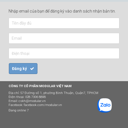
Nhập email của bạn để đăng ký vào danh sách nhận bản tin.
CÔNG TY CỔ PHẦN MODULAR VIỆT NAM
Địa chỉ: 57 Đường số 1, phường Bình Thuận, Quận7, TPHCM
Điện thoại: 028 7306 8898
Email:
cskh@modular.vn
Facebook:
facebook.com/modular.vn
Đang online 7