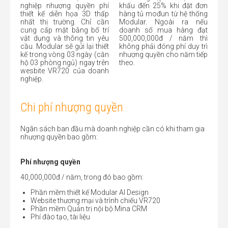
nghiệp nhượng quyền phí
khấu đến 25% khi đặt đơn
thiết kế diễn họa 3D thấp
hàng tủ mođun từ hệ thống
nhất thị trường. Chỉ cần
Modular. Ngoài ra nếu
cung cấp mặt bằng bố trí
doanh số mua hàng đạt
vật dụng và thông tin yêu
500,000,000đ / năm thì
cầu. Modular sẽ gửi lại thiết
không phải đóng phí duy trì
kế trong vòng 03 ngày (căn
nhượng quyền cho năm tiếp
hộ 03 phòng ngủ) ngay trên
theo.
wesbite VR720 của doanh
nghiệp.
Chi phí nhượng quyền
Ngân sách ban đầu mà doanh nghiệp cần có khi tham gia
nhượng quyền bao gồm:
Phí nhượng quyền
40,000,000đ / năm, trong đó bao gồm:
Phần mềm thiết kế Modular AI Design
Website thương mại và trình chiếu VR720
Phần mềm Quản trị nội bộ Mina CRM
Phí đào tạo, tài liệu