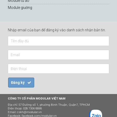
Module tủ áo
Module giường
Nhập email của bạn để đăng ký vào danh sách nhận bản tin.
CÔNG TY CỔ PHẦN MODULAR VIỆT NAM
Địa chỉ: 57 Đường số 1, phường Bình Thuận, Quận7, TPHCM
Điện thoại: 028 7306 8898
Email:
cskh@modular.vn
Facebook:
facebook.com/modular.vn