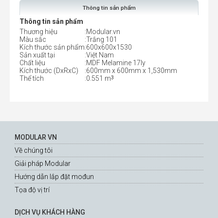
Thông tin sản phẩm
Thông tin sản phẩm
Thương hiệu
:
Modular.vn
Màu sắc
:
Trắng 101
Kích thước sản phẩm
:
600x600x1530
Sản xuất tại
:
Việt Nam
Chất liệu
:
MDF Melamine 17ly
Kích thước (DxRxC)
:
600mm x 600mm x 1,530mm
3
Thể tích
:
0.551 m
MODULAR VN
Về chúng tôi
Giải pháp Modular
Hướng dẫn lắp đặt mođun
Tọa độ vị trí
DỊCH VỤ KHÁCH HÀNG