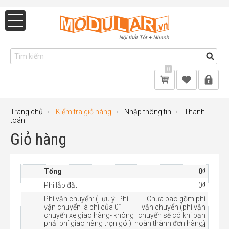
0
Trang chủ
Kiểm tra giỏ hàng
Nhập thông tin
Thanh
toán
Giỏ hàng
₫
Tổng
0
₫
Phí lắp đặt
0
Phí vận chuyển: (Lưu ý: Phí
Chưa bao gồm phí
vận chuyển là phí của 01
vận chuyển (phí vận
chuyến xe giao hàng- không
chuyển sẽ có khi bạn
phải phí giao hàng trọn gói)
hoàn thành đơn hàng)
₫