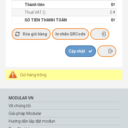
₫
Thành tiền
0
₫
Thuế VAT ()
0
₫
SỐ TIỀN THANH TOÁN
0
Giỏ hàng trống
MODULAR VN
Về chúng tôi
Giải pháp Modular
Hướng dẫn lắp đặt mođun