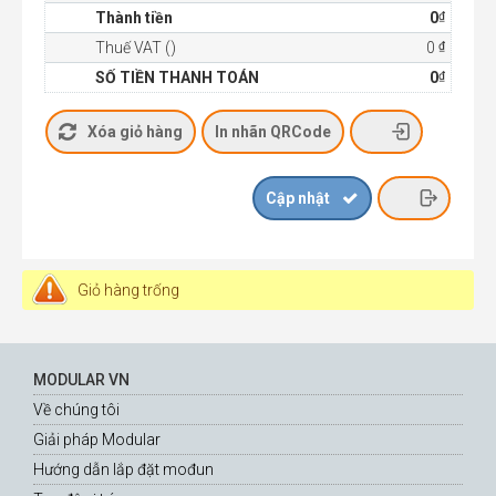
₫
Thành tiền
0
₫
Thuế VAT ()
0
₫
SỐ TIỀN THANH TOÁN
0
Giỏ hàng trống
MODULAR VN
Về chúng tôi
Giải pháp Modular
Hướng dẫn lắp đặt mođun