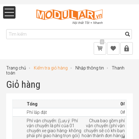
0
Trang chủ
Kiểm tra giỏ hàng
Nhập thông tin
Thanh
toán
Giỏ hàng
₫
Tổng
0
₫
Phí lắp đặt
0
Phí vận chuyển: (Lưu ý: Phí
Chưa bao gồm phí
vận chuyển là phí của 01
vận chuyển (phí vận
chuyến xe giao hàng- không
chuyển sẽ có khi bạn
phải phí giao hàng trọn gói)
hoàn thành đơn hàng)
₫